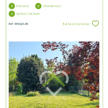
5
Pièce(s)
3
Chambre(s)
1
Salle(s) de bain
Sélectionner
Réf : WSQ212B