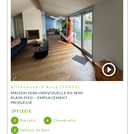
Villeneuve-d'Ascq (59650)
MAISON SEMI-INDIVIDUELLE EN SEMI
PLAIN-PIED – EMPLACEMENT
PRIVILÉGIÉ
399 000 €
5
Pièce(s)
4
Chambre(s)
2
Salle(s) de bain