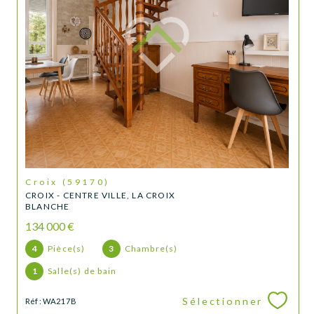
Croix (59170)
CROIX - CENTRE VILLE, LA CROIX
BLANCHE
134 000 €
4
Pièce(s)
3
Chambre(s)
1
Salle(s) de bain
Sélectionner
Réf : WA217B