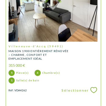
Villeneuve-d'Ascq (59491)
MAISON 1900 ENTIÈREMENT RÉNOVÉE
– CHARME, CONFORT ET
EMPLACEMENT IDÉAL
315 000 €
5
Pièce(s)
4
Chambre(s)
1
Salle(s) de bain
Sélectionner
Réf : VDA4262