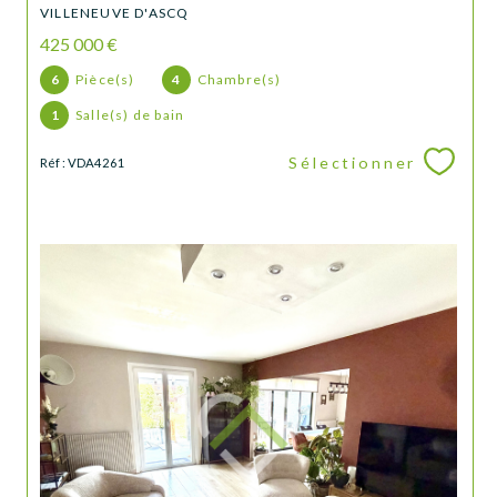
VILLENEUVE D'ASCQ
425 000 €
6
Pièce(s)
4
Chambre(s)
1
Salle(s) de bain
Sélectionner
Réf : VDA4261