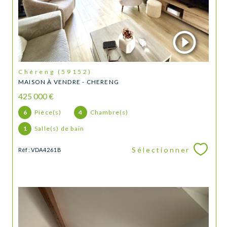
Chéreng (59152)
MAISON À VENDRE - CHERENG
425 000 €
6
Pièce(s)
4
Chambre(s)
1
Salle(s) de bain
Sélectionner
Réf : VDA4261B