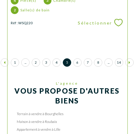
4
Pièce(s)
3
Chambre(s)
2
Salle(s) de bain
Sélectionner
Réf : WSQ220
1
...
2
3
4
5
6
7
8
...
14
L'agence
VOUS PROPOSE D'AUTRES
BIENS
Terrain à vendre à Bourghelles
Maison à vendre à Roubaix
Appartement à vendre à Lille