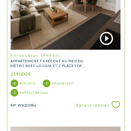
Pérenchies (59840)
APPARTEMENT T4 RÉCENT AU PIED DU
MÉTRO AVEC LOGGIA ET 2 PLACES DE...
219 000 €
4
Pièce(s)
3
Chambre(s)
2
Salle(s) de bain
Sélectionner
Réf : WSQ220bis