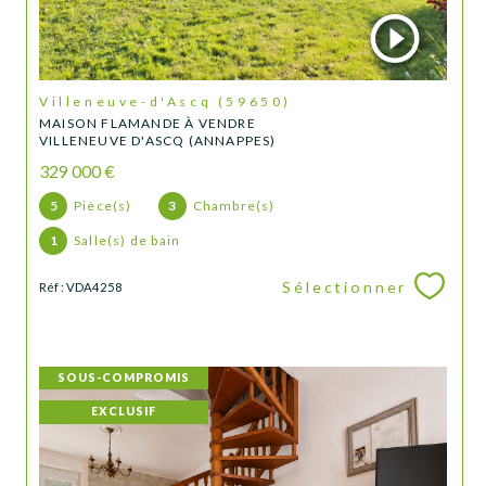
Villeneuve-d'Ascq (59650)
MAISON FLAMANDE À VENDRE
VILLENEUVE D'ASCQ (ANNAPPES)
329 000 €
5
Pièce(s)
3
Chambre(s)
1
Salle(s) de bain
Sélectionner
Réf : VDA4258
SOUS-COMPROMIS
EXCLUSIF