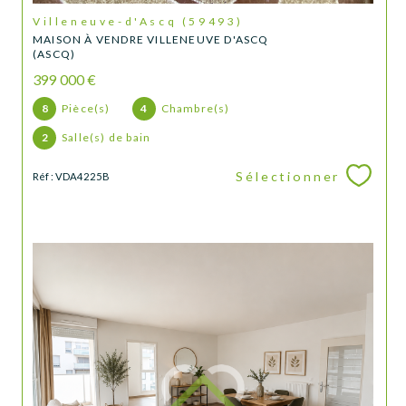
Villeneuve-d'Ascq (59493)
MAISON À VENDRE VILLENEUVE D'ASCQ
(ASCQ)
399 000 €
8
Pièce(s)
4
Chambre(s)
2
Salle(s) de bain
Sélectionner
Réf : VDA4225B