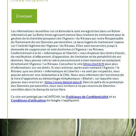
Envoyer
Les informations recueillies sur ce formulaire sont enregistrées dans un fichier
informatisé par La Boite Immo agissant comme Sous-traitant du traitement pour la
gestion de la clientèle/prospects de l'Agence / du Réseau qui reste Responsable
du Traitement de vos Données personnelles. La base légale du traitement repose
sur l'intérêt légitime de l'Agence / du Réseau. Elles sont conservées jusqu'à
demande de suppression et sont destinées à l'Agence / au Réseau.
Conformément à la loi « informatique et libertés », vous disposez des droits d’accès,
de rectification, d’effacement, d’opposition, de limitation et de portabilité de vos
données. Vous pouvez retirer votre consentement à tout moment en contactant
directement l’Agence / Le Réseau. Consultez le site
https://cnil.fr/fr
pour plus
d’informations sur vos droits. Si vous estimez, après avoir contacté l'Agence / le
Réseau, que vos droits « Informatique et Libertés » ne sont pas respectés, vous
pouvez adresser une réclamation à la CNIL. Nous vous informons de l’existence de
la liste d'opposition au démarchage téléphonique « Bloctel », sur laquelle vous
pouvez vous inscrire ici :
https://www.bloctel.gouv.fr
. Dans le cadre de la protection
des Données personnelles, nous vous invitons à ne pas inscrire de Données
sensibles dans le champ de saisie libre.
Ce site est protégé par reCAPTCHA, les
Politiques de Confidentialité
et es
Conditions d'utilisation
de Google s'appliquent.