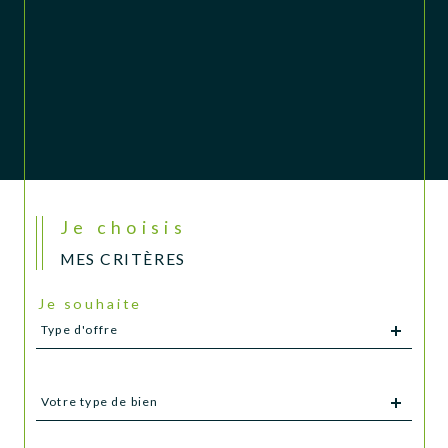
Je choisis
MES CRITÈRES
Je souhaite
Type
Type d'offre
d'offre
Type
Votre type de bien
d'offre