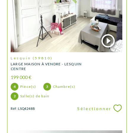
Lesquin (59810)
LARGE MAISON À VENDRE - LESQUIN
CENTRE
199 000 €
4
Pièce(s)
3
Chambre(s)
2
Salle(s) de bain
Sélectionner
Réf : LSQ4248B