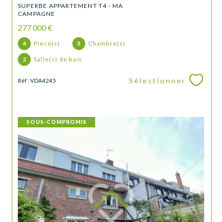
SUPERBE APPARTEMENT T4 - MA
CAMPAGNE
277 000 €
4
Pièce(s)
3
Chambre(s)
2
Salle(s) de bain
Sélectionner
Réf : VDA4245
SOUS-COMPROMIS