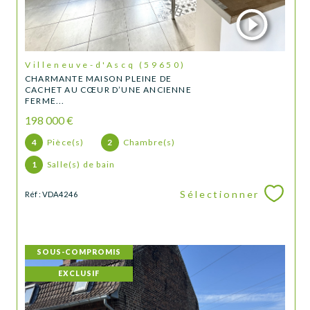
Villeneuve-d'Ascq (59650)
CHARMANTE MAISON PLEINE DE
CACHET AU CŒUR D’UNE ANCIENNE
FERME...
198 000 €
4
Pièce(s)
2
Chambre(s)
1
Salle(s) de bain
Sélectionner
Réf : VDA4246
SOUS-COMPROMIS
EXCLUSIF