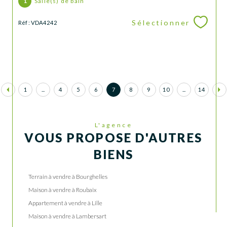
1
Salle(s) de bain
Sélectionner
Réf : VDA4242
1
...
4
5
6
7
8
9
10
...
14
L'agence
VOUS PROPOSE D'AUTRES
BIENS
Terrain à vendre à Bourghelles
Maison à vendre à Roubaix
Appartement à vendre à Lille
Maison à vendre à Lambersart