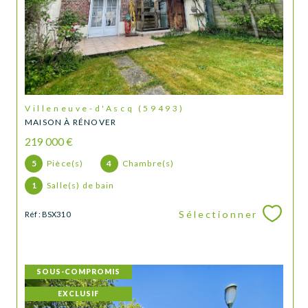
Villeneuve-d'Ascq (59493)
MAISON À RÉNOVER
219 000 €
5
Pièce(s)
4
Chambre(s)
1
Salle(s) de bain
Sélectionner
Réf : BSX310
SOUS-COMPROMIS
EXCLUSIF