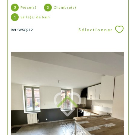
5
Pièce(s)
3
Chambre(s)
1
Salle(s) de bain
Sélectionner
Réf : WSQ212