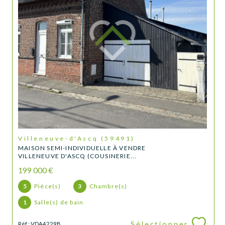
Villeneuve-d'Ascq (59491)
MAISON SEMI-INDIVIDUELLE À VENDRE
VILLENEUVE D'ASCQ (COUSINERIE...
199 000 €
5
Pièce(s)
3
Chambre(s)
1
Salle(s) de bain
Sélectionner
Réf : VDA4229B