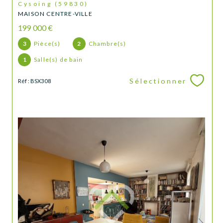
Cysoing (59830)
MAISON CENTRE-VILLE
199 000 €
3
Pièce(s)
2
Chambre(s)
1
Salle(s) de bain
Sélectionner
Réf : BSX308