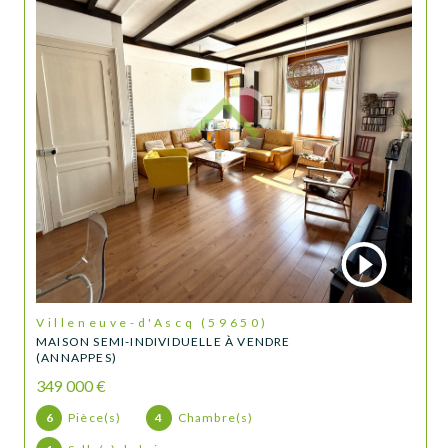
Villeneuve-d'Ascq (59650)
MAISON SEMI-INDIVIDUELLE À VENDRE
(ANNAPPES)
349 000 €
6
Pièce(s)
4
Chambre(s)