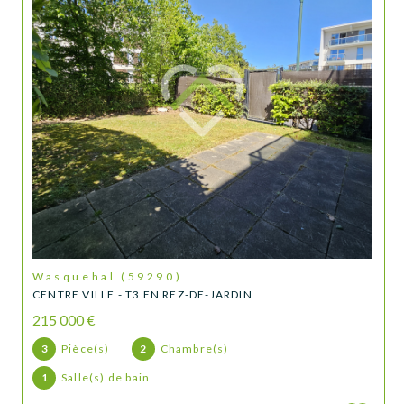
Wasquehal (59290)
CENTRE VILLE - T3 EN REZ-DE-JARDIN
215 000 €
3
Pièce(s)
2
Chambre(s)
1
Salle(s) de bain