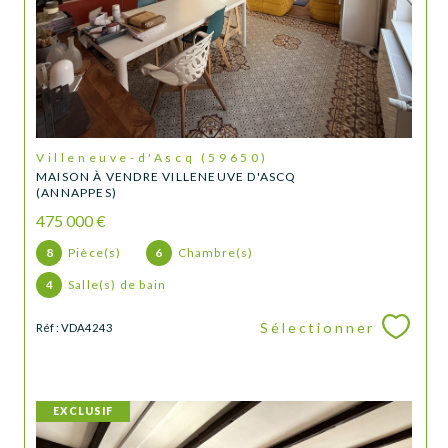
Villeneuve-d'Ascq (59650)
MAISON À VENDRE VILLENEUVE D'ASCQ
(ANNAPPES)
475 000 €
8
Pièce(s)
6
Chambre(s)
4
Salle(s) de bain
Sélectionner
Réf : VDA4243
EXCLUSIF