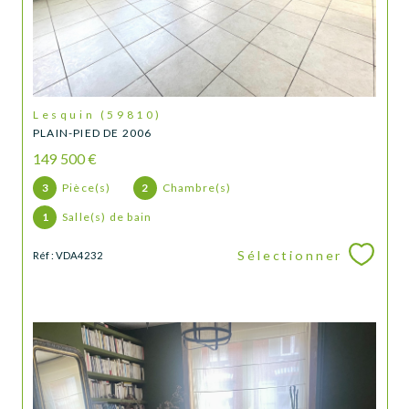
Lesquin (59810)
PLAIN-PIED DE 2006
149 500 €
3
Pièce(s)
2
Chambre(s)
1
Salle(s) de bain
Sélectionner
Réf : VDA4232