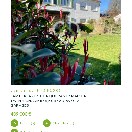
Lambersart (59130)
LAMBERSART " CONQUERANT" MAISON
TWIN 4 CHAMBRES,BUREAU AVEC 2
GARAGES
409 000 €
6
Pièce(s)
4
Chambre(s)