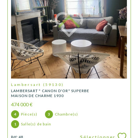
Lambersart (59130)
LAMBERSART " CANON D'OR" SUPERBE
MAISON DE CHARME 1930
474 000 €
4
Pièce(s)
3
Chambre(s)
1
Salle(s) de bain
Sélectionner
Réf : 48