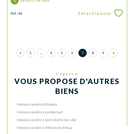
1
Salle(s) de bain
Sélectionner
Réf : 46
1
...
4
5
6
7
8
9
L'agence
VOUS PROPOSE D'AUTRES
BIENS
Maison à vendre à Roubaix
Maison à vendre à Lambersart
Maison à vendre à Saint-André-lez-Lille
Maison à vendre à Villeneuve-d'Ascq