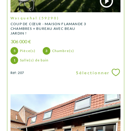
Wasquehal (59290)
COUP DE CŒUR - MAISON FLAMANDE 3
CHAMBRES + BUREAU AVEC BEAU
JARDIN !
306 000 €
5
Pièce(s)
3
Chambre(s)
1
Salle(s) de bain
Sélectionner
Réf : 207