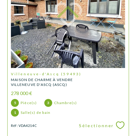
Villeneuve-d'Ascq (59493)
MAISON DE CHARME À VENDRE
VILLENEUVE D'ASCQ (ASCQ)
278 000 €
5
Pièce(s)
3
Chambre(s)
1
Salle(s) de bain
Sélectionner
Réf : VDA4214C