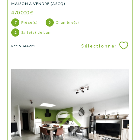
MAISON À VENDRE (ASCQ)
470 000 €
7
Pièce(s)
5
Chambre(s)
2
Salle(s) de bain
Sélectionner
Réf : VDA4221