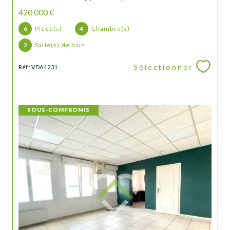
420 000 €
6
Pièce(s)
4
Chambre(s)
2
Salle(s) de bain
Sélectionner
Réf : VDA4231
SOUS-COMPROMIS