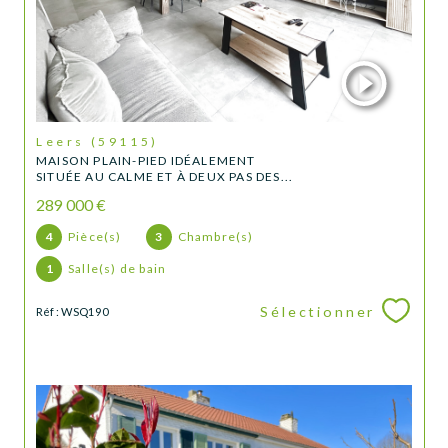
Leers (59115)
MAISON PLAIN-PIED IDÉALEMENT
SITUÉE AU CALME ET À DEUX PAS DES...
289 000 €
4
Pièce(s)
3
Chambre(s)
1
Salle(s) de bain
Sélectionner
Réf : WSQ190