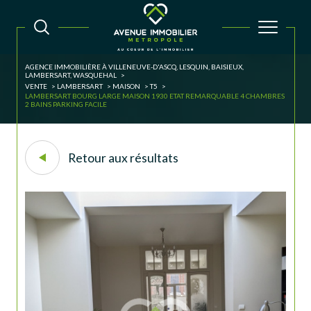
AGENCE IMMOBILIÈRE À VILLENEUVE-D'ASCQ, LESQUIN, BAISIEUX,
LAMBERSART, WASQUEHAL
VENTE
LAMBERSART
MAISON
T5
LAMBERSART BOURG LARGE MAISON 1930 ETAT REMARQUABLE 4 CHAMBRES
2 BAINS PARKING FACILE
Retour aux résultats