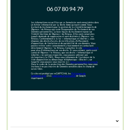
06 07 80 94 79
Les informations recueillies sur ce formulaire sont enregistrées dans
un fichier informatisé par La Boite Immo agissant comme Sous-
traitant du traitement pour la gestion de la clientèle/prospects de
l'Agence / du Réseau qui reste Responsable du Traitement de vos
Données personnelles. La base légale du traitement repose sur
l'intérêt légitime de l'Agence / du Réseau. Elles sont conservées
jusqu'à demande de suppression et sont destinées à l'Agence / au
Réseau. Conformément à la loi « informatique et libertés », vous
disposez des droits d’accès, de rectification, d’effacement,
d’opposition, de limitation et de portabilité de vos données. Vous
pouvez retirer votre consentement à tout moment en contactant
directement l’Agence / Le Réseau. Consultez le site
https://cnil.fr/fr
pour plus d’informations sur vos droits. Si vous estimez, après avoir
contacté l'Agence / le Réseau, que vos droits « Informatique et
Libertés » ne sont pas respectés, vous pouvez adresser une
réclamation à la CNIL. Nous vous informons de l’existence de la
liste d'opposition au démarchage téléphonique « Bloctel », sur
laquelle vous pouvez vous inscrire ici :
https://www.bloctel.gouv.fr
.
Dans le cadre de la protection des Données personnelles, nous vous
invitons à ne pas inscrire de Données sensibles dans le champ de
saisie libre.
Ce site est protégé par reCAPTCHA, les
Politiques de
Confidentialité
et es
Conditions d'utilisation
de Google
s'appliquent.