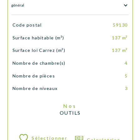
général
TRAD_SIROCCO_Caracteristique
Valeurs
Code postal
59130
Surface habitable (m²)
137 m²
Surface loi Carrez (m²)
137 m²
Nombre de chambre(s)
4
Nombre de pièces
5
Nombre de niveaux
3
Nos
OUTILS
Sélectionner
Calculatrice