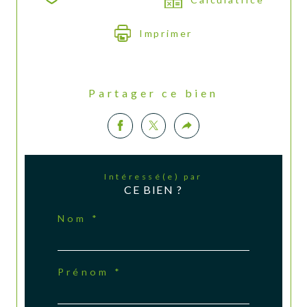
Imprimer
Partager ce bien
Intéressé(e) par
CE BIEN ?
Nom *
Prénom *