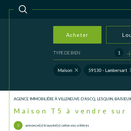
Acheter
Lo
TYPE DE BIEN
1
de l'ancien
à l'an
du neuf
de l'
Maison
59130 - Lambersart
AGENCE IMMOBILIÈRE À VILLENEUVE-D'ASCQ, LESQUIN, BAISIE
Maison T5 à vendre su
5
annonce(s) trouvée(s) selon vos critères