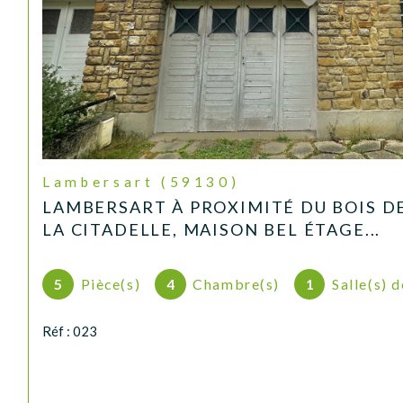
Lambersart (59130)
LAMBERSART À PROXIMITÉ DU BOIS D
LA CITADELLE, MAISON BEL ÉTAGE...
5
Pièce(s)
4
Chambre(s)
1
Salle(s) 
Réf : 023