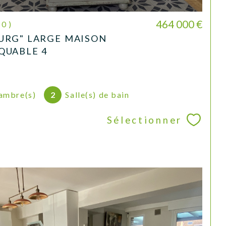
464 000 €
30)
URG" LARGE MAISON
QUABLE 4
ambre(s)
2
Salle(s) de bain
Sélectionner