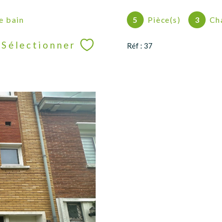
de bain
5
Pièce(s)
3
Ch
Sélectionner
Réf : 37