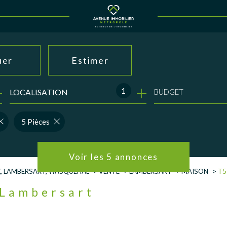
uer
Estimer
1
LOCALISATION
BUDGET
née
immo pro
5 Pièces
Voir les
5
annonces
UX, LAMBERSART, WASQUEHAL
VENTE
LAMBERSART
MAISON
T5
r Lambersart