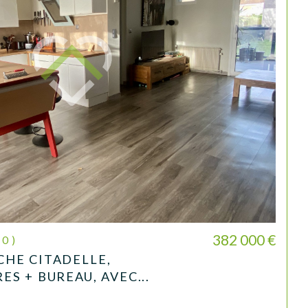
382 000 €
30)
HE CITADELLE,
S + BUREAU, AVEC...