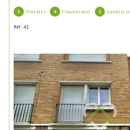
5
Pièce(s)
4
Chambre(s)
1
Salle(s) 
Réf : 42