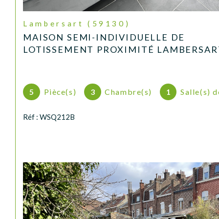
Lambersart (59130)
MAISON SEMI-INDIVIDUELLE DE
LOTISSEMENT PROXIMITÉ LAMBERSAR
5
Pièce(s)
3
Chambre(s)
1
Salle(s) 
Réf : WSQ212B