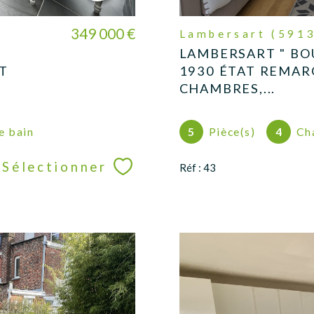
349 000 €
Lambersart (591
LAMBERSART " BO
T
1930 ÉTAT REMAR
CHAMBRES,...
de bain
5
Pièce(s)
4
Ch
Sélectionner
Réf : 43