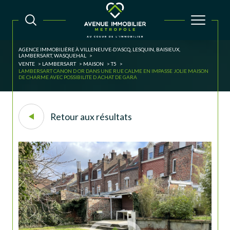
AGENCE IMMOBILIÈRE À VILLENEUVE-D'ASCQ, LESQUIN, BAISIEUX,
LAMBERSART, WASQUEHAL
VENTE
LAMBERSART
MAISON
T5
LAMBERSART CANON D OR DANS UNE RUE CALME EN IMPASSE JOLIE MAISON
DE CHARME AVEC POSSIBILITE D ACHAT DE GARA
Retour aux résultats