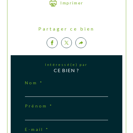
Imprimer
Partager ce bien
Intéressé(e) par
CE BIEN ?
Nom *
Prénom *
E-mail *