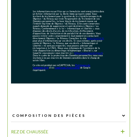
Les informations recueillies sur ce formulaire sont enregistrées dans
un fichier informatisé par La Boite Immo agissant comme Sous-
traitant du traitement pour la gestion de la clientèle/prospects de
l'Agence / du Réseau qui reste Responsable du Traitement de vos
Données personnelles. La base légale du traitement repose sur
l'intérêt légitime de l'Agence / du Réseau. Elles sont conservées
jusqu'à demande de suppression et sont destinées à l'Agence / au
Réseau. Conformément à la loi « informatique et libertés », vous
disposez des droits d’accès, de rectification, d’effacement,
d’opposition, de limitation et de portabilité de vos données. Vous
pouvez retirer votre consentement à tout moment en contactant
directement l’Agence / Le Réseau. Consultez le site
https://cnil.fr/fr
pour plus d’informations sur vos droits. Si vous estimez, après avoir
contacté l'Agence / le Réseau, que vos droits « Informatique et
Libertés » ne sont pas respectés, vous pouvez adresser une
réclamation à la CNIL. Nous vous informons de l’existence de la
liste d'opposition au démarchage téléphonique « Bloctel », sur
laquelle vous pouvez vous inscrire ici :
https://www.bloctel.gouv.fr
.
Dans le cadre de la protection des Données personnelles, nous vous
invitons à ne pas inscrire de Données sensibles dans le champ de
saisie libre.
Ce site est protégé par reCAPTCHA, les
Politiques de
Confidentialité
et es
Conditions d'utilisation
de Google
s'appliquent.
REZ DE CHAUSSÉE