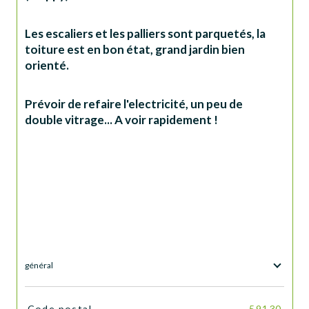
Les escaliers et les palliers sont parquetés, la 
toiture est en bon état, grand jardin bien 
orienté.
Prévoir de refaire l'electricité, un peu de 
double vitrage... A voir rapidement !
général
TRAD_SIROCCO_Caracteristique
Valeurs
Code postal
59130