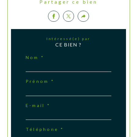
Partager ce bien
Intéressé(e) par
CE BIEN ?
Nom *
Prénom *
E-mail *
Téléphone *