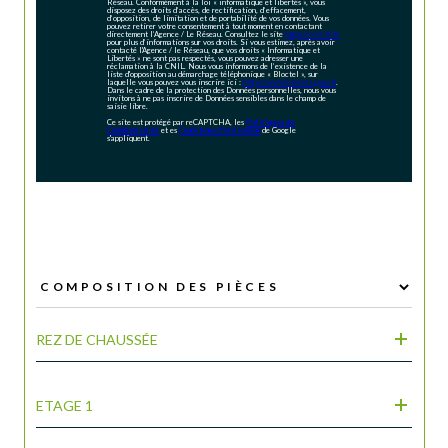
Réseau. Conformément à la loi « informatique et libertés », vous
disposez des droits d’accès, de rectification, d’effacement,
d’opposition, de limitation et de portabilité de vos données. Vous
pouvez retirer votre consentement à tout moment en contactant
directement l’Agence / Le Réseau. Consultez le site
https://cnil.fr/fr
pour plus d’informations sur vos droits. Si vous estimez, après avoir
contacté l'Agence / le Réseau, que vos droits « Informatique et
Libertés » ne sont pas respectés, vous pouvez adresser une
réclamation à la CNIL. Nous vous informons de l’existence de la
liste d'opposition au démarchage téléphonique « Bloctel », sur
laquelle vous pouvez vous inscrire ici :
https://www.bloctel.gouv.fr
.
Dans le cadre de la protection des Données personnelles, nous vous
invitons à ne pas inscrire de Données sensibles dans le champ de
saisie libre.
Ce site est protégé par reCAPTCHA, les
Politiques de
Confidentialité
et es
Conditions d'utilisation
de Google
s'appliquent.
REZ DE CHAUSSÉE
ETAGE 1