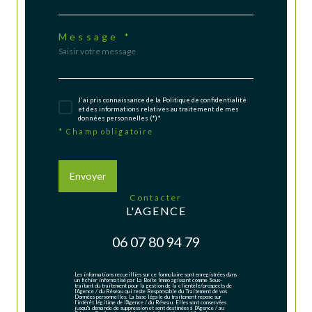
Message *
J'ai pris connaissance de la Politique de confidentialité
et des informations relatives au traitement de mes
données personnelles (*)*
* Champ obligatoire
Envoyer
contacter
L'AGENCE
06 07 80 94 79
Les informations recueillies sur ce formulaire sont enregistrées dans
un fichier informatisé par La Boite Immo agissant comme Sous-
traitant du traitement pour la gestion de la clientèle/prospects de
l'Agence / du Réseau qui reste Responsable du Traitement de vos
Données personnelles. La base légale du traitement repose sur
l'intérêt légitime de l'Agence / du Réseau. Elles sont conservées
jusqu'à demande de suppression et sont destinées à l'Agence / au