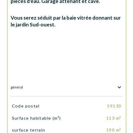
pièces d'eau. Garage attenant et cave.
Vous serez séduit par la baie vitrée donnant sur 
le jardin Sud-ouest.
général
TRAD_SIROCCO_Caracteristique
Valeurs
Code postal
59130
Surface habitable (m²)
113 m²
surface terrain
190 m²