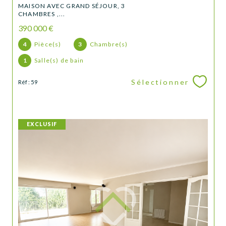
MAISON AVEC GRAND SÉJOUR, 3
CHAMBRES ,...
390 000 €
4
Pièce(s)
3
Chambre(s)
1
Salle(s) de bain
Sélectionner
Réf : 59
EXCLUSIF