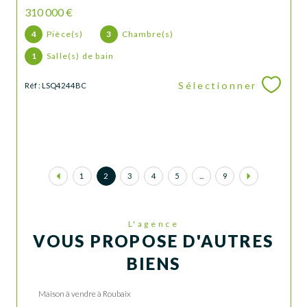
310 000 €
4
Pièce(s)
3
Chambre(s)
1
Salle(s) de bain
Sélectionner
Réf : LSQ4244BC
1
2
3
4
5
...
9
L'agence
VOUS PROPOSE D'AUTRES
BIENS
Maison à vendre à Roubaix