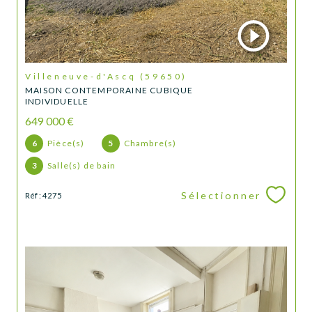
Villeneuve-d'Ascq (59650)
MAISON CONTEMPORAINE CUBIQUE
INDIVIDUELLE
649 000 €
6
Pièce(s)
5
Chambre(s)
3
Salle(s) de bain
Sélectionner
Réf : 4275