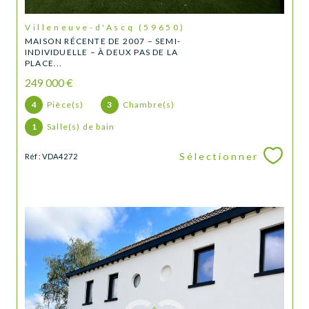
Villeneuve-d'Ascq (59650)
MAISON RÉCENTE DE 2007 – SEMI-
INDIVIDUELLE – À DEUX PAS DE LA
PLACE...
249 000 €
4
Pièce(s)
3
Chambre(s)
1
Salle(s) de bain
Sélectionner
Réf : VDA4272