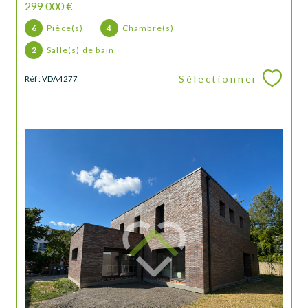
299 000 €
6
Pièce(s)
4
Chambre(s)
2
Salle(s) de bain
Sélectionner
Réf : VDA4277