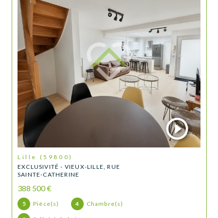
Lille (59800)
EXCLUSIVITÉ - VIEUX-LILLE, RUE
SAINTE-CATHERINE
388 500 €
5
Pièce(s)
4
Chambre(s)