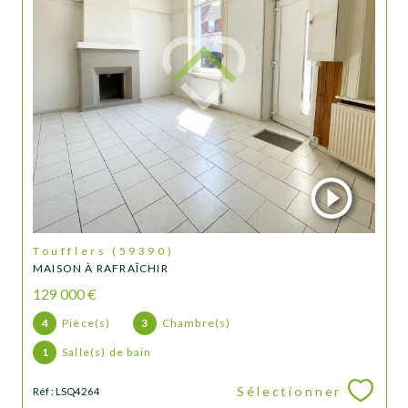
Toufflers (59390)
MAISON À RAFRAÎCHIR
129 000 €
4
Pièce(s)
3
Chambre(s)
1
Salle(s) de bain
Sélectionner
Réf : LSQ4264