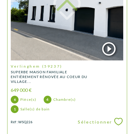
Verlinghem (59237)
SUPERBE MAISON FAMILIALE
ENTIÈREMENT RÉNOVÉE AU COEUR DU
VILLAGE...
649 000 €
6
Pièce(s)
4
Chambre(s)
1
Salle(s) de bain
Sélectionner
Réf : WSQ226