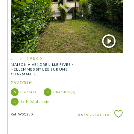
Lille (59800)
MAISON À VENDRE LILLE FIVES /
HELLEMMES SITUÉE SUR UNE
CHARMANTE...
252 000 €
5
Pièce(s)
3
Chambre(s)
1
Salle(s) de bain
Sélectionner
Réf : WSQ230