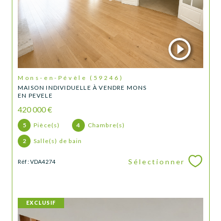
Mons-en-Pévèle (59246)
MAISON INDIVIDUELLE À VENDRE MONS
EN PEVELE
420 000 €
5
Pièce(s)
4
Chambre(s)
2
Salle(s) de bain
Sélectionner
Réf : VDA4274
EXCLUSIF