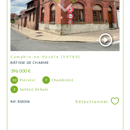
Camphin-en-Pévèle (59780)
BÂTISSE DE CHARME
396 000 €
10
Pièce(s)
7
Chambre(s)
2
Salle(s) de bain
Sélectionner
Réf : BSX306