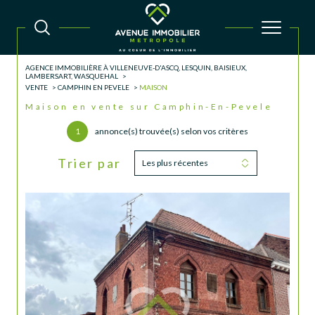
AGENCE IMMOBILIÈRE À VILLENEUVE-D'ASCQ, LESQUIN, BAISIEUX,
LAMBERSART, WASQUEHAL
VENTE
CAMPHIN EN PEVELE
MAISON
Maison en vente sur Camphin-En-Pevele
1
annonce(s) trouvée(s) selon vos critères
Trier par
Les plus récentes