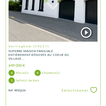
Verlinghem (59237)
SUPERBE MAISON FAMILIALE
ENTIÈREMENT RÉNOVÉE AU COEUR DU
VILLAGE...
649 000 €
6
Pièce(s)
4
Chambre(s)
1
Salle(s) de bain
Sélectionner
Réf : WSQ226