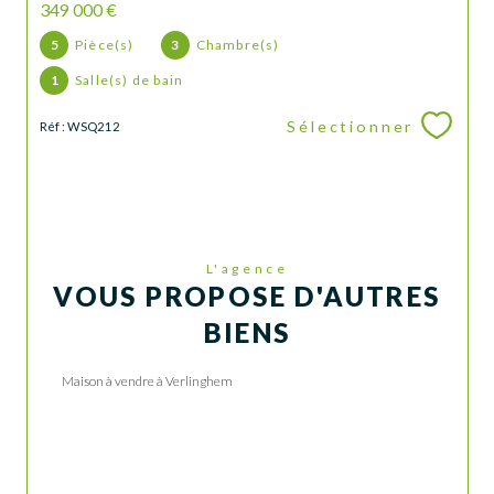
349 000 €
5
Pièce(s)
3
Chambre(s)
1
Salle(s) de bain
Sélectionner
Réf : WSQ212
L'agence
VOUS PROPOSE D'AUTRES
BIENS
Maison à vendre à Verlinghem