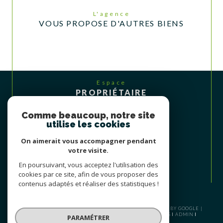
L'agence
VOUS PROPOSE D'AUTRES BIENS
Espace
PROPRIÉTAIRE
Se connecter
Comme beaucoup, notre site
utilise les cookies
On aimerait vous accompagner pendant
votre visite.
En poursuivant, vous acceptez l'utilisation des
cookies par ce site, afin de vous proposer des
contenus adaptés et réaliser des statistiques !
© 2026 | TOUS DROITS RÉSERVÉS | TRADUCTION POWERED BY GOOGLE |
PLAN DU SITE
NOS HONORAIRES
MENTIONS LÉGALES
ADMIN
PARAMÉTRER
NOS LIENS
POLITIQUE RGPD
COOKIES