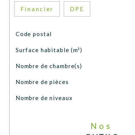
Financier
DPE
TRAD_SIROCCO_Caracteristique
Valeurs
Code postal
Surface habitable (m²)
Nombre de chambre(s)
Nombre de pièces
Nombre de niveaux
Nos