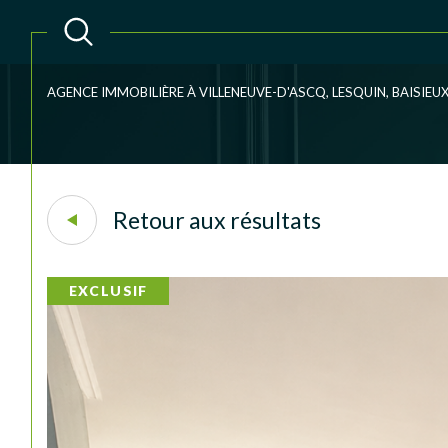
AGENCE IMMOBILIÈRE À VILLENEUVE-D'ASCQ, LESQUIN, BAISIE
Acheter
Lo
TYPE DE BIEN
1
de l'ancien
à l'an
Retour aux résultats
du neuf
de l'
Maison
59246 - Mons-en-Pév
EXCLUSIF