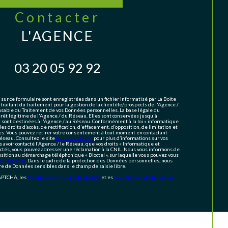
contacter
L'AGENCE
03 20 05 92 92
 sur ce formulaire sont enregistrées dans un fichier informatisé par La Boite
aitant du traitement pour la gestion de la clientèle/prospects de l'Agence /
sable du Traitement de vos Données personnelles. La base légale du
érêt légitime de l'Agence / du Réseau. Elles sont conservées jusqu'à
ont destinées à l'Agence / au Réseau. Conformément à la loi « informatique
des droits d’accès, de rectification, d’effacement, d’opposition, de limitation et
es. Vous pouvez retirer votre consentement à tout moment en contactant
éseau. Consultez le site
https://cnil.fr/fr
pour plus d’informations sur vos
s avoir contacté l'Agence / le Réseau, que vos droits « Informatique et
ectés, vous pouvez adresser une réclamation à la CNIL. Nous vous informons de
position au démarchage téléphonique « Bloctel », sur laquelle vous pouvez vous
tel.gouv.fr
. Dans le cadre de la protection des Données personnelles, nous
ire de Données sensibles dans le champ de saisie libre.
CAPTCHA, les
Politiques de Confidentialité
et es
Conditions d'utilisation