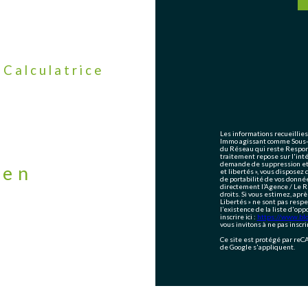
Calculatrice
Les informations recueillies
Immo agissant comme Sous-tr
du Réseau qui reste Respon
traitement repose sur l'int
demande de suppression et s
ien
et libertés », vous disposez 
de portabilité de vos donné
directement l’Agence / Le R
droits. Si vous estimez, aprè
Libertés » ne sont pas resp
l’existence de la liste d'op
inscrire ici :
https://www.bloc
vous invitons à ne pas inscr
Ce site est protégé par re
de Google s'appliquent.