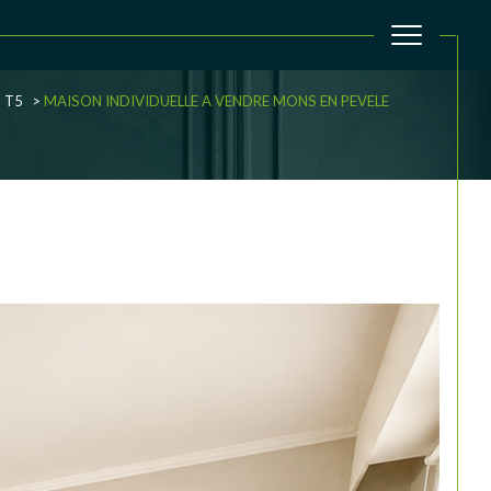
T5
MAISON INDIVIDUELLE A VENDRE MONS EN PEVELE
filtrer
Réinitialiser les filtres