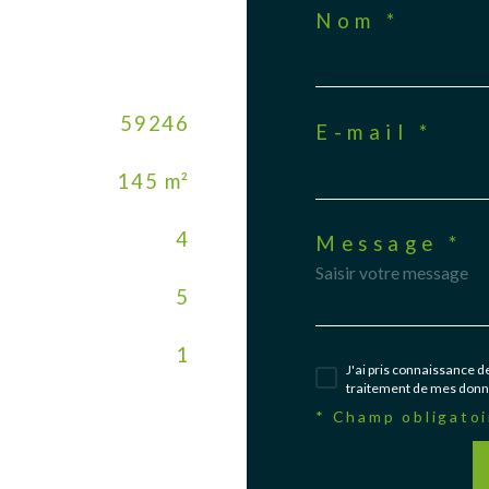
Nom *
59246
E-mail *
145 m²
4
Message *
5
1
J'ai pris connaissance de
traitement de mes donné
* Champ obligatoi