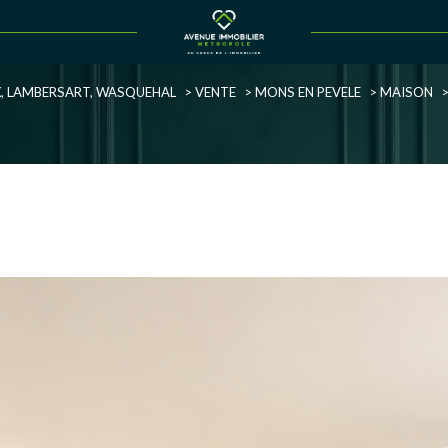
Voir les
1
annonces
UX, LAMBERSART, WASQUEHAL
VENTE
MONS EN PEVELE
MAISON
uer
Estimer
1
LOCALISATION
BUDGET
née
immo pro
èle
5 Pièces