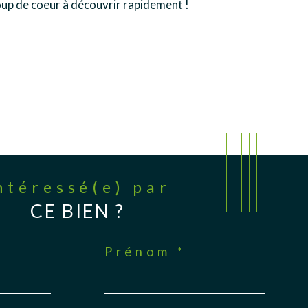
oup de coeur à découvrir rapidement !
Intéressé(e) par
CE BIEN ?
Prénom *