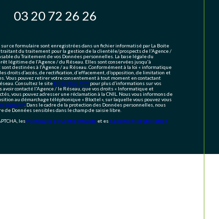
03 20 72 26 26
 sur ce formulaire sont enregistrées dans un fichier informatisé par La Boite
aitant du traitement pour la gestion de la clientèle/prospects de l'Agence /
sable du Traitement de vos Données personnelles. La base légale du
érêt légitime de l'Agence / du Réseau. Elles sont conservées jusqu'à
ont destinées à l'Agence / au Réseau. Conformément à la loi « informatique
des droits d’accès, de rectification, d’effacement, d’opposition, de limitation et
es. Vous pouvez retirer votre consentement à tout moment en contactant
éseau. Consultez le site
https://cnil.fr/fr
pour plus d’informations sur vos
s avoir contacté l'Agence / le Réseau, que vos droits « Informatique et
ectés, vous pouvez adresser une réclamation à la CNIL. Nous vous informons de
position au démarchage téléphonique « Bloctel », sur laquelle vous pouvez vous
tel.gouv.fr
. Dans le cadre de la protection des Données personnelles, nous
ire de Données sensibles dans le champ de saisie libre.
CAPTCHA, les
Politiques de Confidentialité
et es
Conditions d'utilisation