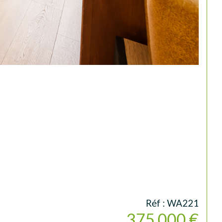
Réf : WA221
375 000 €