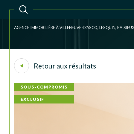
AGENCE IMMOBILIÈRE À VILLENEUVE-D'ASCQ, LESQUIN, BAISIE
Acheter
Lo
TYPE DE BIEN
1
de l'ancien
à l'an
Retour aux résultats
du neuf
de l'
Maison
59290 - Wasquehal
SOUS-COMPROMIS
EXCLUSIF