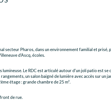
l secteur Pharos, dans un environnement familial et prisé, 
illeneuve d'Ascq, écoles.
mineuse. Le RDC est articulé autour d'un joli patio est se co
angements, un salon baigné de lumière avec accès sur un jard
2ème étage : grande chambre de 25 m².
front de rue.