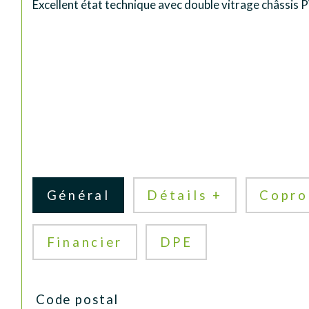
Excellent état technique avec double vitrage châssis 
Général
Détails +
Copro
Financier
DPE
TRAD_SIROCCO_Caracteristique
Valeurs
Code postal