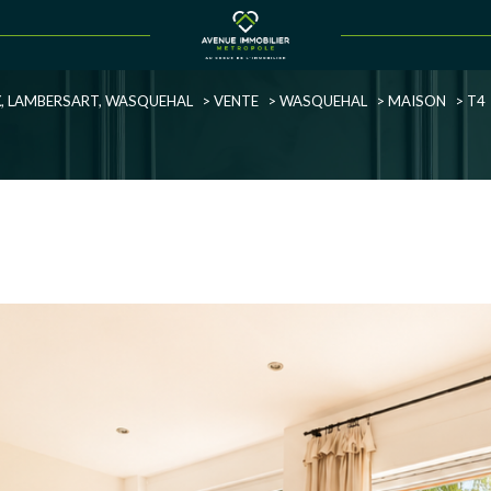
Voir les
2
annonces
UX, LAMBERSART, WASQUEHAL
VENTE
WASQUEHAL
MAISON
T4
uer
Estimer
1
LOCALISATION
BUDGET
née
immo pro
4 Pièces