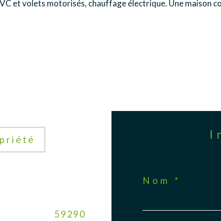
PVC et volets motorisés, chauffage électrique. Une maison c
priété
Nom *
59290