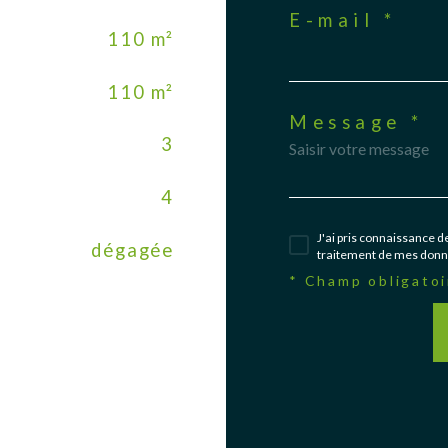
E-mail *
110 m²
110 m²
Message *
3
4
J'ai pris connaissance de
dégagée
traitement de mes donné
* Champ obligatoi