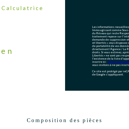
Calculatrice
Les informations recueillies
Immo agissant comme Sous-tr
du Réseau qui reste Respon
traitement repose sur l'int
demande de suppression et s
et libertés », vous disposez 
de portabilité de vos donné
ien
directement l’Agence / Le R
droits. Si vous estimez, aprè
Libertés » ne sont pas resp
l’existence de la liste d'op
inscrire ici :
https://www.bloc
vous invitons à ne pas inscr
Ce site est protégé par re
de Google s'appliquent.
Composition des pièces