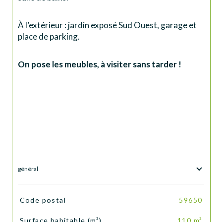
À l’extérieur : jardin exposé Sud Ouest, garage et 
place de parking. 
On pose les meubles, à visiter sans tarder !
général
TRAD_SIROCCO_Caracteristique
Valeurs
Code postal
59650
Surface habitable (m²)
110 m²