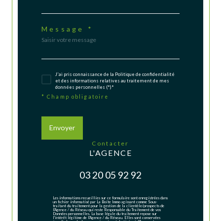
Message *
J'ai pris connaissance de la Politique de confidentialité
et des informations relatives au traitement de mes
données personnelles (*)*
* Champ obligatoire
Envoyer
contacter
L'AGENCE
03 20 05 92 92
Les informations recueillies sur ce formulaire sont enregistrées dans
un fichier informatisé par La Boite Immo agissant comme Sous-
traitant du traitement pour la gestion de la clientèle/prospects de
l'Agence / du Réseau qui reste Responsable du Traitement de vos
Données personnelles. La base légale du traitement repose sur
l'intérêt légitime de l'Agence / du Réseau. Elles sont conservées