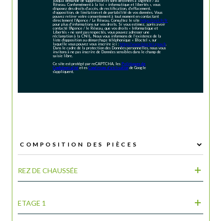
jusqu'à demande de suppression et sont destinées à l'Agence / au
Réseau. Conformément à la loi « informatique et libertés », vous
disposez des droits d’accès, de rectification, d’effacement,
d’opposition, de limitation et de portabilité de vos données. Vous
pouvez retirer votre consentement à tout moment en contactant
directement l’Agence / Le Réseau. Consultez le site
https://cnil.fr/fr
pour plus d’informations sur vos droits. Si vous estimez, après avoir
contacté l'Agence / le Réseau, que vos droits « Informatique et
Libertés » ne sont pas respectés, vous pouvez adresser une
réclamation à la CNIL. Nous vous informons de l’existence de la
liste d'opposition au démarchage téléphonique « Bloctel », sur
laquelle vous pouvez vous inscrire ici :
https://www.bloctel.gouv.fr
.
Dans le cadre de la protection des Données personnelles, nous vous
invitons à ne pas inscrire de Données sensibles dans le champ de
saisie libre.
Ce site est protégé par reCAPTCHA, les
Politiques de
Confidentialité
et es
Conditions d'utilisation
de Google
s'appliquent.
REZ DE CHAUSSÉE
ETAGE 1