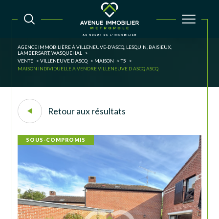
AGENCE IMMOBILIÈRE À VILLENEUVE-D'ASCQ, LESQUIN, BAISIEUX,
LAMBERSART, WASQUEHAL
VENTE
VILLENEUVE D ASCQ
MAISON
T5
MAISON INDIVIDUELLE A VENDRE VILLENEUVE D ASCQ ASCQ
Retour aux résultats
SOUS-COMPROMIS