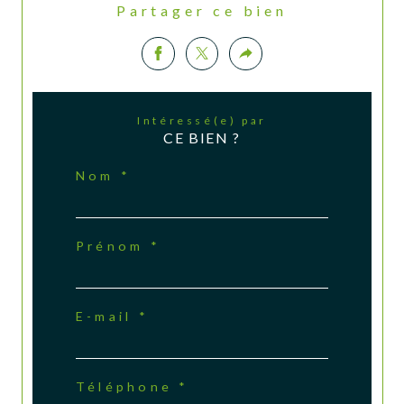
Partager ce bien
Intéressé(e) par
CE BIEN ?
Nom *
Prénom *
E-mail *
Téléphone *