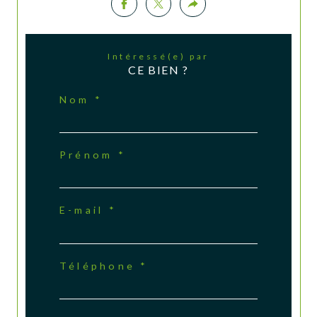
Intéressé(e) par
CE BIEN ?
Nom *
Prénom *
E-mail *
Téléphone *