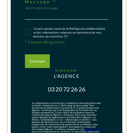
Message *
J'ai pris connaissance de la Politique de confidentialité
et des informations relatives au traitement de mes
données personnelles (*)*
* Champ obligatoire
Envoyer
contacter
L'AGENCE
03 20 72 26 26
Les informations recueillies sur ce formulaire sont enregistrées dans
un fichier informatisé par La Boite Immo agissant comme Sous-
traitant du traitement pour la gestion de la clientèle/prospects de
l'Agence / du Réseau qui reste Responsable du Traitement de vos
Données personnelles. La base légale du traitement repose sur
l'intérêt légitime de l'Agence / du Réseau. Elles sont conservées
jusqu'à demande de suppression et sont destinées à l'Agence / au
Réseau. Conformément à la loi « informatique et libertés », vous
disposez des droits d’accès, de rectification, d’effacement,
d’opposition, de limitation et de portabilité de vos données. Vous
pouvez retirer votre consentement à tout moment en contactant
directement l’Agence / Le Réseau. Consultez le site
https://cnil.fr/fr
pour plus d’informations sur vos droits. Si vous estimez, après avoir