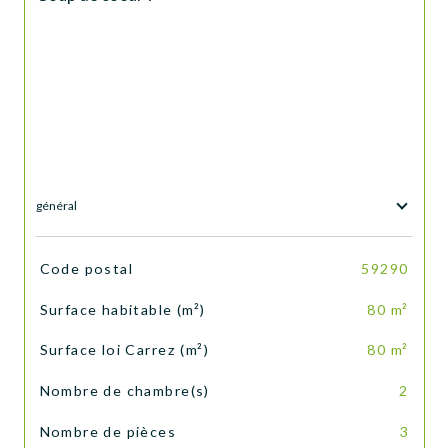
général
TRAD_SIROCCO_Caracteristique
Valeurs
Code postal
59290
Surface habitable (m²)
80 m²
Surface loi Carrez (m²)
80 m²
Nombre de chambre(s)
2
Nombre de pièces
3