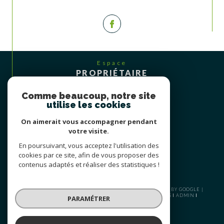
Espace
PROPRIÉTAIRE
Se connecter
Comme beaucoup, notre site
utilise les cookies
On aimerait vous accompagner pendant
votre visite.
En poursuivant, vous acceptez l'utilisation des
cookies par ce site, afin de vous proposer des
contenus adaptés et réaliser des statistiques !
© 2026 | TOUS DROITS RÉSERVÉS | TRADUCTION POWERED BY GOOGLE |
PLAN DU SITE
NOS HONORAIRES
MENTIONS LÉGALES
ADMIN
PARAMÉTRER
NOS LIENS
POLITIQUE RGPD
COOKIES