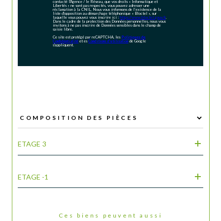
contacté l'Agence / le Réseau, que vos droits « Informatique et
Libertés » ne sont pas respectés, vous pouvez adresser une
réclamation à la CNIL. Nous vous informons de l’existence de la
liste d'opposition au démarchage téléphonique « Bloctel », sur
laquelle vous pouvez vous inscrire ici :
https://www.bloctel.gouv.fr
.
Dans le cadre de la protection des Données personnelles, nous vous
invitons à ne pas inscrire de Données sensibles dans le champ de
saisie libre.
Ce site est protégé par reCAPTCHA, les
Politiques de
Confidentialité
et es
Conditions d'utilisation
de Google
s'appliquent.
ETAGE 3
ETAGE -1
Ces biens peuvent aussi