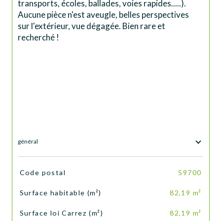
transports, écoles, ballades, voies rapides.....). 
Aucune pièce n'est aveugle, belles perspectives 
sur l'extérieur, vue dégagée. Bien rare et 
recherché !
général
TRAD_SIROCCO_Caracteristique
Valeurs
Code postal
59700
Surface habitable (m²)
82,19 m²
Surface loi Carrez (m²)
82,19 m²