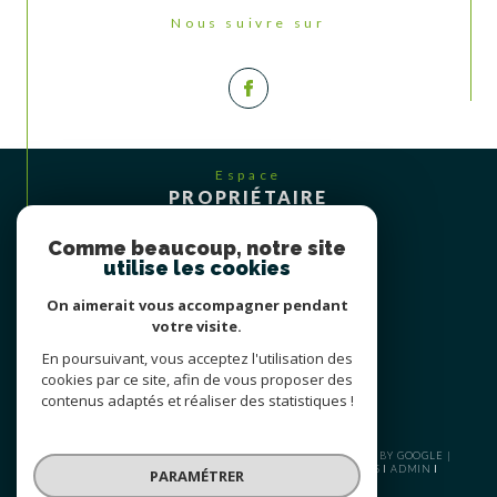
Nous suivre sur
Espace
PROPRIÉTAIRE
Se connecter
Comme beaucoup, notre site
utilise les cookies
On aimerait vous accompagner pendant
votre visite.
En poursuivant, vous acceptez l'utilisation des
cookies par ce site, afin de vous proposer des
contenus adaptés et réaliser des statistiques !
© 2026 | TOUS DROITS RÉSERVÉS | TRADUCTION POWERED BY GOOGLE |
PLAN DU SITE
NOS HONORAIRES
MENTIONS LÉGALES
ADMIN
PARAMÉTRER
NOS LIENS
POLITIQUE RGPD
COOKIES