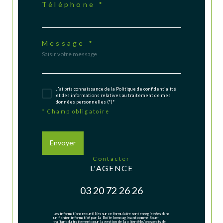
Téléphone *
Message *
J'ai pris connaissance de la Politique de confidentialité
et des informations relatives au traitement de mes
données personnelles (*)*
* Champ obligatoire
Envoyer
contacter
L'AGENCE
03 20 72 26 26
Les informations recueillies sur ce formulaire sont enregistrées dans
un fichier informatisé par La Boite Immo agissant comme Sous-
traitant du traitement pour la gestion de la clientèle/prospects de