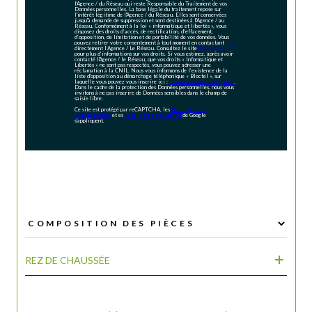
l'Agence / du Réseau qui reste Responsable du Traitement de vos
Données personnelles. La base légale du traitement repose sur
l'intérêt légitime de l'Agence / du Réseau. Elles sont conservées
jusqu'à demande de suppression et sont destinées à l'Agence / au
Réseau. Conformément à la loi « informatique et libertés », vous
disposez des droits d’accès, de rectification, d’effacement,
d’opposition, de limitation et de portabilité de vos données. Vous
pouvez retirer votre consentement à tout moment en contactant
directement l’Agence / Le Réseau. Consultez le site
https://cnil.fr/fr
pour plus d’informations sur vos droits. Si vous estimez, après avoir
contacté l'Agence / le Réseau, que vos droits « Informatique et
Libertés » ne sont pas respectés, vous pouvez adresser une
réclamation à la CNIL. Nous vous informons de l’existence de la
liste d'opposition au démarchage téléphonique « Bloctel », sur
laquelle vous pouvez vous inscrire ici :
https://www.bloctel.gouv.fr
.
Dans le cadre de la protection des Données personnelles, nous vous
invitons à ne pas inscrire de Données sensibles dans le champ de
saisie libre.
Ce site est protégé par reCAPTCHA, les
Politiques de
Confidentialité
et es
Conditions d'utilisation
de Google
s'appliquent.
REZ DE CHAUSSÉE