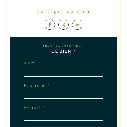
Partager ce bien
Intéressé(e) par
CE BIEN ?
Nom *
Prénom *
E-mail *