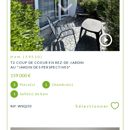
Hem (59510)
T2 COUP DE COEUR EN REZ-DE-JARDIN
AU "JARDIN DES PERSPECTIVES"
159 000 €
2
Pièce(s)
1
Chambre(s)
1
Salle(s) de bain
Sélectionner
Réf : WSQ233