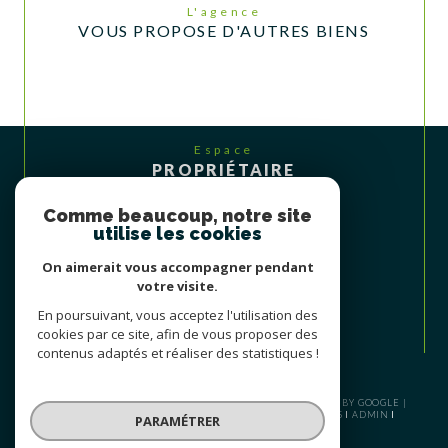
L'agence
VOUS PROPOSE D'AUTRES BIENS
Espace
PROPRIÉTAIRE
Se connecter
Comme beaucoup, notre site
utilise les cookies
On aimerait vous accompagner pendant
votre visite.
En poursuivant, vous acceptez l'utilisation des
cookies par ce site, afin de vous proposer des
contenus adaptés et réaliser des statistiques !
© 2026 | TOUS DROITS RÉSERVÉS | TRADUCTION POWERED BY GOOGLE |
PLAN DU SITE
NOS HONORAIRES
MENTIONS LÉGALES
ADMIN
PARAMÉTRER
NOS LIENS
POLITIQUE RGPD
COOKIES