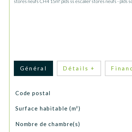
stores neufs CH4 15m² plds ss escalier stores neufs - plds so
Général
Détails +
Finan
TRAD_SIROCCO_Caracteristique
Valeurs
Code postal
Surface habitable (m²)
Nombre de chambre(s)