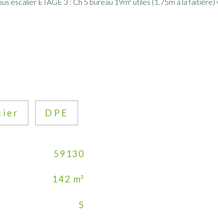
us escalier ETAGE 3 : Ch 5 bureau 19m² utiles (1.75m à la faitiêre) 
cier
DPE
59130
142 m²
5