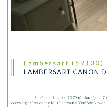
Lambersart (59130)
LAMBERSART CANON D'
                                Entrée (porte atelier) 3.70m² salon séjour (C et P) 26.70 cuisine C (2019) ) 40m² extension C (2019) ( SAS C - wc suspendu sas C et parquet 2 m² pld - vestiaire tableau elec - 
accès etg 1/2 palier coin ML (P bateau) 4.30m² SdeB - wc