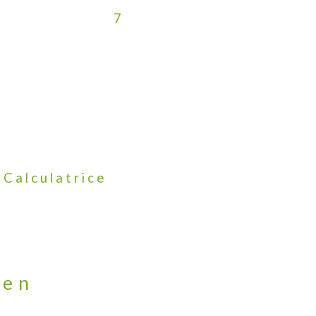
7
Calculatrice
ien