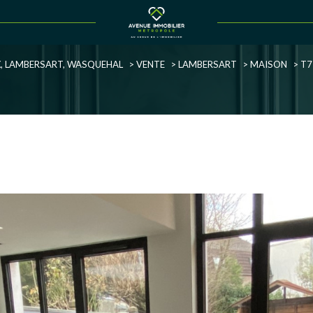
Voir les
0
annonces
UX, LAMBERSART, WASQUEHAL
VENTE
LAMBERSART
MAISON
T7
uer
Estimer
1
LOCALISATION
BUDGET
née
immo pro
7 Pièces