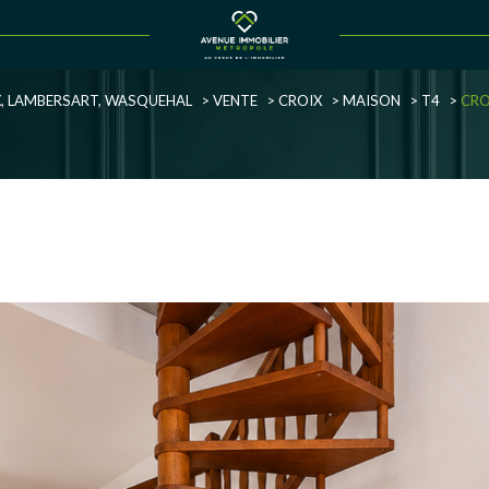
Voir les
1
annonces
UX, LAMBERSART, WASQUEHAL
VENTE
CROIX
MAISON
T4
CRO
uer
Estimer
1
LOCALISATION
BUDGET
née
immo pro
4 Pièces