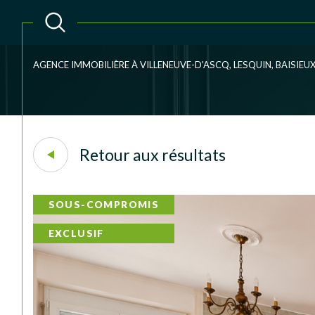
AGENCE IMMOBILIÈRE À VILLENEUVE-D'ASCQ, LESQUIN, BAISIE
Acheter
Lo
TYPE DE BIEN
1
de l'ancien
à l'an
Retour aux résultats
du neuf
de l'
Maison
59170 - Croix
SOUS-COMPROMIS
EXCLUSIF