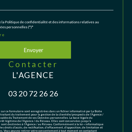
 la Politique de confidentialité et des informations relatives au
es personnelles (*)*
re
Envoyer
contacter
L'AGENCE
03 20 72 26 26
 sur ce formulaire sont enregistrées dans un fichier informatisé par La Boite
aitant du traitement pour la gestion de la clientèle/prospects de l'Agence /
sable du Traitement de vos Données personnelles. La base légale du
érêt légitime de l'Agence / du Réseau. Elles sont conservées jusqu'à
ont destinées à l'Agence / au Réseau. Conformément à la loi « informatique
des droits d’accès, de rectification, d’effacement, d’opposition, de limitation et
es. Vous pouvez retirer votre consentement à tout moment en contactant