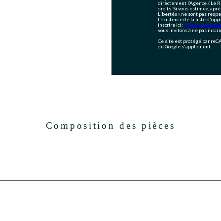
directement l’Agence / Le R
droits. Si vous estimez, aprè
Libertés » ne sont pas resp
l’existence de la liste d'op
inscrire ici :
https://www.bloc
vous invitons à ne pas inscr
Ce site est protégé par re
de Google s'appliquent.
Composition des pièces