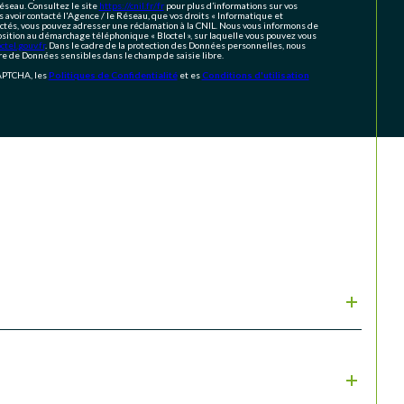
éseau. Consultez le site
https://cnil.fr/fr
pour plus d’informations sur vos
s avoir contacté l'Agence / le Réseau, que vos droits « Informatique et
ectés, vous pouvez adresser une réclamation à la CNIL. Nous vous informons de
position au démarchage téléphonique « Bloctel », sur laquelle vous pouvez vous
tel.gouv.fr
. Dans le cadre de la protection des Données personnelles, nous
ire de Données sensibles dans le champ de saisie libre.
CAPTCHA, les
Politiques de Confidentialité
et es
Conditions d'utilisation