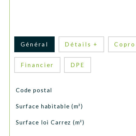
Général
Détails +
Copro
Financier
DPE
TRAD_SIROCCO_Caracteristique
Valeurs
Code postal
Surface habitable (m²)
Surface loi Carrez (m²)