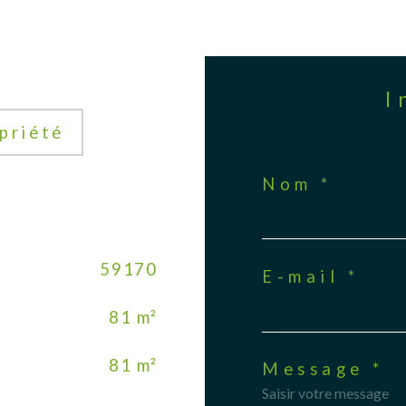
priété
Nom *
59170
E-mail *
81 m²
81 m²
Message *