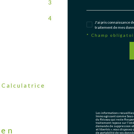
3
4
J'ai pris connaissance de
traitement de mes donné
* Champ obligatoi
Calculatrice
Les informations recueillies
Immo agissant comme Sous-tr
du Réseau qui reste Respon
traitement repose sur l'int
demande de suppression et s
ien
et libertés », vous disposez 
de portabilité de vos donné