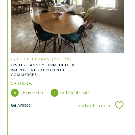
Lys-lez-Lannoy (59390)
LYS-LEZ-LANNOY - IMMEUBLE DE
RAPPORT À FORT POTENTIEL -
COMMERCES...
595 000 €
4
Chambre(s)
1
Salle(s) de bain
Sélectionner
Réf : WSQ234