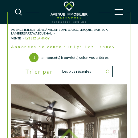
AGENCE IMMOBILIÈRE À VILLENEUVE-D'ASCQ, LESQUIN, BAISIEUX,
LAMBERSART, WASQUEHAL
VENTE
LYS LEZ LANNOY
Annonces de vente sur Lys-Lez-Lannoy
1
annonce(s) trouvée(s) selon vos critères
Trier par
Les plus récentes