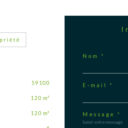
priété
Nom *
59100
E-mail *
120 m²
120 m²
Message *