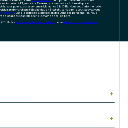
s avoir contacté l'Agence / le Réseau, que vos droits « Informatique et
ectés, vous pouvez adresser une réclamation à la CNIL. Nous vous informons de
position au démarchage téléphonique « Bloctel », sur laquelle vous pouvez vous
tel.gouv.fr
. Dans le cadre de la protection des Données personnelles, nous
ire de Données sensibles dans le champ de saisie libre.
CAPTCHA, les
Politiques de Confidentialité
et es
Conditions d'utilisation