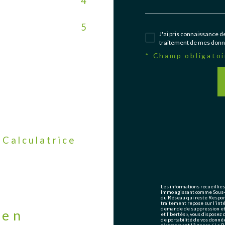
4
5
J'ai pris connaissance de
traitement de mes donné
* Champ obligatoi
Calculatrice
Les informations recueillies
Immo agissant comme Sous-tr
du Réseau qui reste Respon
traitement repose sur l'int
demande de suppression et s
ien
et libertés », vous disposez 
de portabilité de vos donné
directement l’Agence / Le R