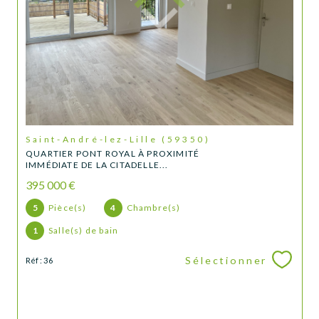
Saint-André-lez-Lille (59350)
QUARTIER PONT ROYAL À PROXIMITÉ
IMMÉDIATE DE LA CITADELLE...
395 000 €
5
Pièce(s)
4
Chambre(s)
1
Salle(s) de bain
Sélectionner
Réf : 36