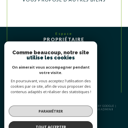
Espace
PROPRIÉTAIRE
Se connecter
Comme beaucoup, notre site
utilise les cookies
On aimerait vous accompagner pendant
votre visite.
En poursuivant, vous acceptez l'utilisation des
cookies par ce site, afin de vous proposer des
contenus adaptés et réaliser des statistiques !
© 2026 | TOUS DROITS RÉSERVÉS | TRADUCTION POWERED BY GOOGLE |
PLAN DU SITE
NOS HONORAIRES
MENTIONS LÉGALES
ADMIN
PARAMÉTRER
NOS LIENS
POLITIQUE RGPD
COOKIES
TOUT ACCEPTER