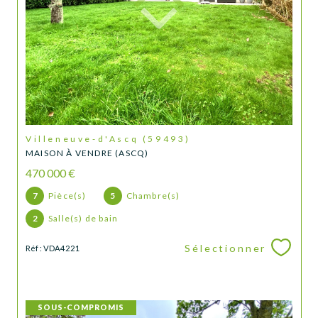
Villeneuve-d'Ascq (59493)
MAISON À VENDRE (ASCQ)
470 000 €
7
Pièce(s)
5
Chambre(s)
2
Salle(s) de bain
Sélectionner
Réf : VDA4221
SOUS-COMPROMIS