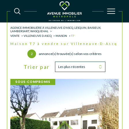
AGENCE IMMOBILIÈRE À VILLENEUVE-D'ASCQ, LESQUIN, BAISIEUX,
LAMBERSART, WASQUEHAL
VENTE
VILLENEUVE D ASCQ
MAISON
T7
Maison T7 à vendre sur Villeneuve-D-Ascq
2
annonce(s) trouvée(s) selon vos critères
Trier par
Les plus récentes
SOUS-COMPROMIS