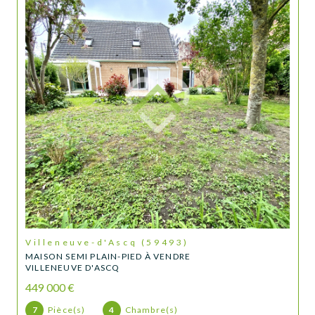
Villeneuve-d'Ascq (59493)
MAISON SEMI PLAIN-PIED À VENDRE
VILLENEUVE D'ASCQ
449 000 €
7
Pièce(s)
4
Chambre(s)