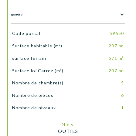
général
TRAD_SIROCCO_Caracteristique
Valeurs
Code postal
59650
Surface habitable (m²)
207 m²
surface terrain
571 m²
Surface loi Carrez (m²)
207 m²
Nombre de chambre(s)
5
Nombre de pièces
6
Nombre de niveaux
1
Nos
OUTILS