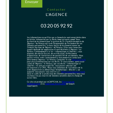
Envoyer
contacter
L'AGENCE
03 20 05 92 92
Les informations recueillies sur ce formulaire sont enregistrées dans
un fichier informatisé par La Boite Immo agissant comme Sous-
traitant du traitement pour la gestion de la clientèle/prospects de
l'Agence / du Réseau qui reste Responsable du Traitement de vos
Données personnelles. La base légale du traitement repose sur
l'intérêt légitime de l'Agence / du Réseau. Elles sont conservées
jusqu'à demande de suppression et sont destinées à l'Agence / au
Réseau. Conformément à la loi « informatique et libertés », vous
disposez des droits d’accès, de rectification, d’effacement,
d’opposition, de limitation et de portabilité de vos données. Vous
pouvez retirer votre consentement à tout moment en contactant
directement l’Agence / Le Réseau. Consultez le site
https://cnil.fr/fr
pour plus d’informations sur vos droits. Si vous estimez, après avoir
contacté l'Agence / le Réseau, que vos droits « Informatique et
Libertés » ne sont pas respectés, vous pouvez adresser une
réclamation à la CNIL. Nous vous informons de l’existence de la
liste d'opposition au démarchage téléphonique « Bloctel », sur
laquelle vous pouvez vous inscrire ici :
https://www.bloctel.gouv.fr
.
Dans le cadre de la protection des Données personnelles, nous vous
invitons à ne pas inscrire de Données sensibles dans le champ de
saisie libre.
Ce site est protégé par reCAPTCHA, les
Politiques de
Confidentialité
et es
Conditions d'utilisation
de Google
s'appliquent.