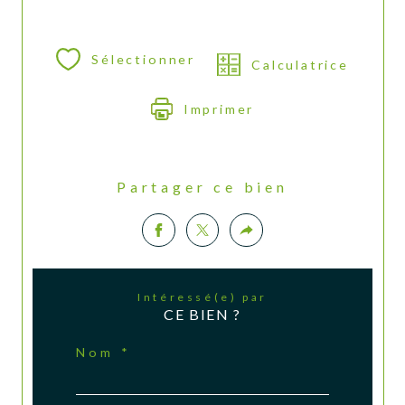
Sélectionner
Calculatrice
Imprimer
Partager ce bien
Intéressé(e) par
CE BIEN ?
Nom *