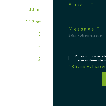
E-mail *
83 m²
119 m²
Message *
3
5
J'ai pris connaissance de
2
traitement de mes donné
* Champ obligatoi