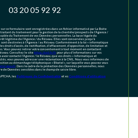
03 20 05 92 92
 sur ce formulaire sont enregistrées dans un fichier informatisé par La Boite
aitant du traitement pour la gestion de la clientèle/prospects de l'Agence /
sable du Traitement de vos Données personnelles. La base légale du
érêt légitime de l'Agence / du Réseau. Elles sont conservées jusqu'à
ont destinées à l'Agence / au Réseau. Conformément à la loi « informatique
des droits d’accès, de rectification, d’effacement, d’opposition, de limitation et
es. Vous pouvez retirer votre consentement à tout moment en contactant
éseau. Consultez le site
https://cnil.fr/fr
pour plus d’informations sur vos
s avoir contacté l'Agence / le Réseau, que vos droits « Informatique et
ectés, vous pouvez adresser une réclamation à la CNIL. Nous vous informons de
position au démarchage téléphonique « Bloctel », sur laquelle vous pouvez vous
tel.gouv.fr
. Dans le cadre de la protection des Données personnelles, nous
ire de Données sensibles dans le champ de saisie libre.
CAPTCHA, les
Politiques de Confidentialité
et es
Conditions d'utilisation