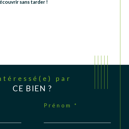
écouvrir sans tarder !
Intéressé(e) par
CE BIEN ?
Prénom *