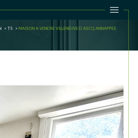
N
T5
MAISON A VENDRE VILLENEUVE D ASCQ ANNAPPES
filtrer
Réinitialiser les filtres