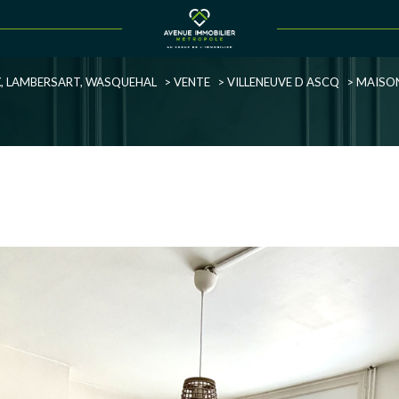
Voir les
12
annonces
UX, LAMBERSART, WASQUEHAL
VENTE
VILLENEUVE D ASCQ
MAISO
uer
Estimer
1
LOCALISATION
BUDGET
née
immo pro
'Ascq
5 Pièces