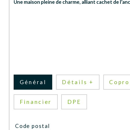
Une maison pleine de charme, alliant cachet de l’an
Général
Détails +
Copro
Financier
DPE
TRAD_SIROCCO_Caracteristique
Valeurs
Code postal