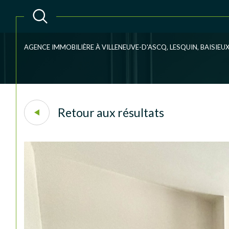
AGENCE IMMOBILIÈRE À VILLENEUVE-D'ASCQ, LESQUIN, BAISIE
Acheter
Lo
TYPE DE BIEN
1
de l'ancien
à l'an
Retour aux résultats
du neuf
de l'
Maison
59491 - Villeneuve-d