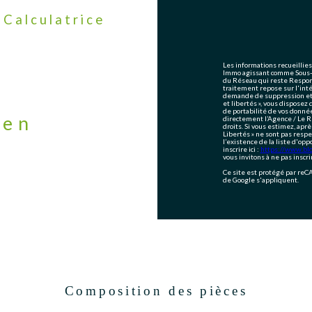
Calculatrice
Les informations recueillies
Immo agissant comme Sous-tr
du Réseau qui reste Respon
traitement repose sur l'int
demande de suppression et s
et libertés », vous disposez 
de portabilité de vos donné
ien
directement l’Agence / Le R
droits. Si vous estimez, aprè
Libertés » ne sont pas resp
l’existence de la liste d'op
inscrire ici :
https://www.bloc
vous invitons à ne pas inscr
Ce site est protégé par re
de Google s'appliquent.
Composition des pièces