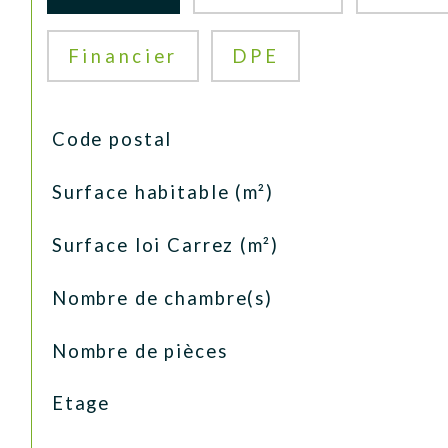
Financier
DPE
TRAD_SIROCCO_Caracteristique
Valeurs
Code postal
Surface habitable (m²)
Surface loi Carrez (m²)
Nombre de chambre(s)
Nombre de pièces
Etage