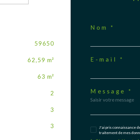
Nom *
59650
E-mail *
62,59 m²
63 m²
Message *
2
3
3
J'ai pris connaissance de
traitement de mes donné