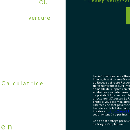
* Champ obligatoi
OUI
verdure
Les informations recueillies
Immo agissant comme Sous-tr
Calculatrice
du Réseau qui reste Respon
traitement repose sur l'int
demande de suppression et s
et libertés », vous disposez 
de portabilité de vos donné
directement l’Agence / Le R
droits. Si vous estimez, aprè
Libertés » ne sont pas resp
l’existence de la liste d'op
inscrire ici :
https://www.bloc
vous invitons à ne pas inscr
Ce site est protégé par re
ien
de Google s'appliquent.