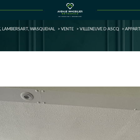
Voir les
3
annonces
UX, LAMBERSART, WASQUEHAL
VENTE
VILLENEUVE D ASCQ
APPAR
uer
Estimer
1
LOCALISATION
BUDGET
née
immo pro
uve-d'Ascq
3 Pièces