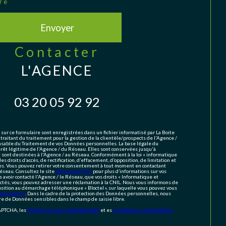
re
Envoyer
contacter
L'AGENCE
03 20 05 92 92
 sur ce formulaire sont enregistrées dans un fichier informatisé par La Boite
aitant du traitement pour la gestion de la clientèle/prospects de l'Agence /
sable du Traitement de vos Données personnelles. La base légale du
érêt légitime de l'Agence / du Réseau. Elles sont conservées jusqu'à
ont destinées à l'Agence / au Réseau. Conformément à la loi « informatique
des droits d’accès, de rectification, d’effacement, d’opposition, de limitation et
es. Vous pouvez retirer votre consentement à tout moment en contactant
éseau. Consultez le site
https://cnil.fr/fr
pour plus d’informations sur vos
s avoir contacté l'Agence / le Réseau, que vos droits « Informatique et
ectés, vous pouvez adresser une réclamation à la CNIL. Nous vous informons de
position au démarchage téléphonique « Bloctel », sur laquelle vous pouvez vous
tel.gouv.fr
. Dans le cadre de la protection des Données personnelles, nous
ire de Données sensibles dans le champ de saisie libre.
CAPTCHA, les
Politiques de Confidentialité
et es
Conditions d'utilisation