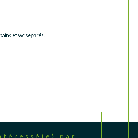
bains et wc séparés.
Intéressé(e) par