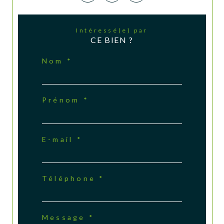
Intéressé(e) par
CE BIEN ?
Nom *
Prénom *
E-mail *
Téléphone *
Message *