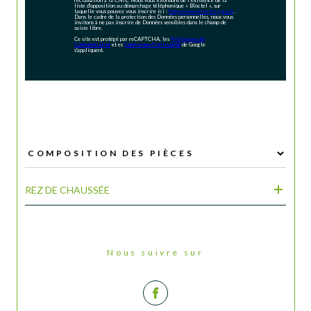
réclamation à la CNIL. Nous vous informons de l’existence de la
liste d'opposition au démarchage téléphonique « Bloctel », sur
laquelle vous pouvez vous inscrire ici :
https://www.bloctel.gouv.fr
.
Dans le cadre de la protection des Données personnelles, nous vous
invitons à ne pas inscrire de Données sensibles dans le champ de
saisie libre.
Ce site est protégé par reCAPTCHA, les
Politiques de
Confidentialité
et es
Conditions d'utilisation
de Google
s'appliquent.
REZ DE CHAUSSÉE
Nous suivre sur