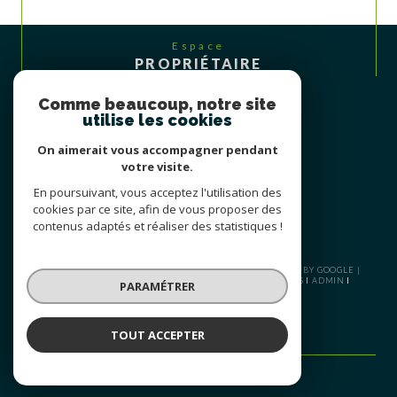
Espace
PROPRIÉTAIRE
Se connecter
Comme beaucoup, notre site
utilise les cookies
On aimerait vous accompagner pendant
votre visite.
En poursuivant, vous acceptez l'utilisation des
cookies par ce site, afin de vous proposer des
contenus adaptés et réaliser des statistiques !
© 2026 | TOUS DROITS RÉSERVÉS | TRADUCTION POWERED BY GOOGLE |
PLAN DU SITE
NOS HONORAIRES
MENTIONS LÉGALES
ADMIN
PARAMÉTRER
NOS LIENS
POLITIQUE RGPD
COOKIES
TOUT ACCEPTER