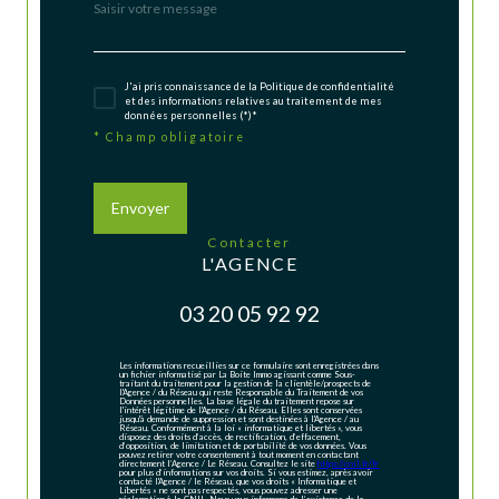
J'ai pris connaissance de la Politique de confidentialité
et des informations relatives au traitement de mes
données personnelles (*)*
* Champ obligatoire
Envoyer
contacter
L'AGENCE
03 20 05 92 92
Les informations recueillies sur ce formulaire sont enregistrées dans
un fichier informatisé par La Boite Immo agissant comme Sous-
traitant du traitement pour la gestion de la clientèle/prospects de
l'Agence / du Réseau qui reste Responsable du Traitement de vos
Données personnelles. La base légale du traitement repose sur
l'intérêt légitime de l'Agence / du Réseau. Elles sont conservées
jusqu'à demande de suppression et sont destinées à l'Agence / au
Réseau. Conformément à la loi « informatique et libertés », vous
disposez des droits d’accès, de rectification, d’effacement,
d’opposition, de limitation et de portabilité de vos données. Vous
pouvez retirer votre consentement à tout moment en contactant
directement l’Agence / Le Réseau. Consultez le site
https://cnil.fr/fr
pour plus d’informations sur vos droits. Si vous estimez, après avoir
contacté l'Agence / le Réseau, que vos droits « Informatique et
Libertés » ne sont pas respectés, vous pouvez adresser une