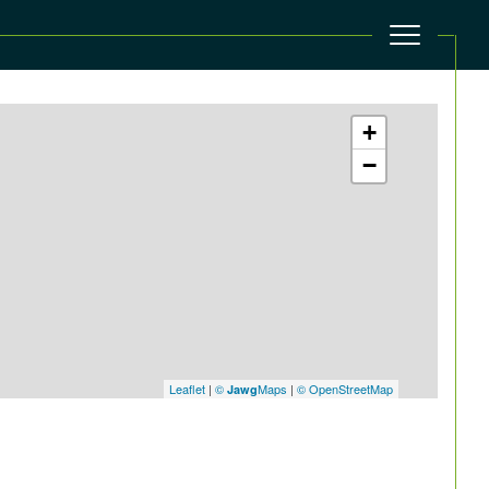
+
−
filtrer
Réinitialiser les filtres
Leaflet
|
©
Maps
|
© OpenStreetMap
Jawg