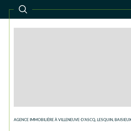
Acheter
Lo
TYPE DE BIEN
de l'ancien
à l'an
du neuf
de l'
AGENCE IMMOBILIÈRE À VILLENEUVE-D'ASCQ, LESQUIN, BAISIE