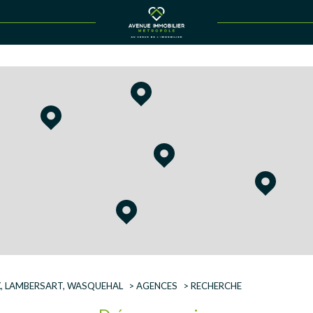
Voir les
133
annonces
uer
Estimer
BUDGET
née
immo pro
UX, LAMBERSART, WASQUEHAL
AGENCES
RECHERCHE