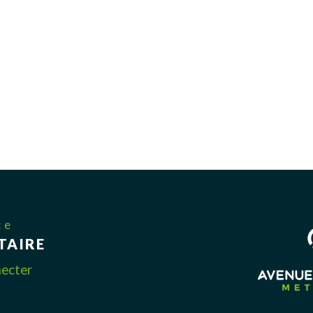
ce
TAIRE
necter